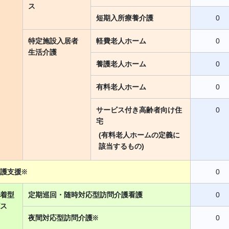
ス
短期入所療養介護
0
特定施設入居者
軽費老人ホーム
0
生活介護
養護老人ホーム
0
有料老人ホーム
0
サービス付き高齢者向け住
0
宅
(有料老人ホームの定義に
該当するもの)
護支援※
0
着型
定期巡回・随時対応型訪問介護看護
0
ス
夜間対応型訪問介護※
0