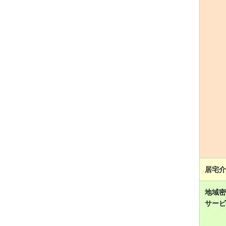
居宅介
地域密
サービ