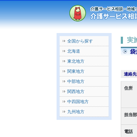
実
全国から探す
袋
北海道
東北地方
関東地方
連絡先
中部地方
住所
関西地方
中四国地方
九州地方
担当部
電話