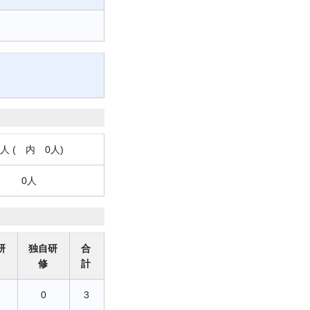
6人 ( 内 0人)
0人
研
独自研
合
修
計
0
3