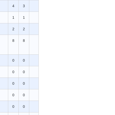
4
3
1
1
2
2
8
8
0
0
0
0
0
0
0
0
0
0