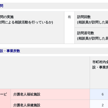
問
問の実施
有
訪問回数
訪問による相談活動を行っているか)
(相談員が訪問した延
訪問居宅数
(相談員が訪問した
設・事業所数
市町村内
設・事業
ービ
介護老人福祉施設
6
介護老人保健施設
2