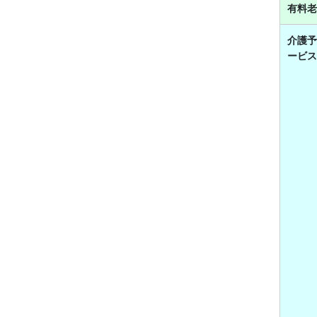
有料老
介護予
ービス