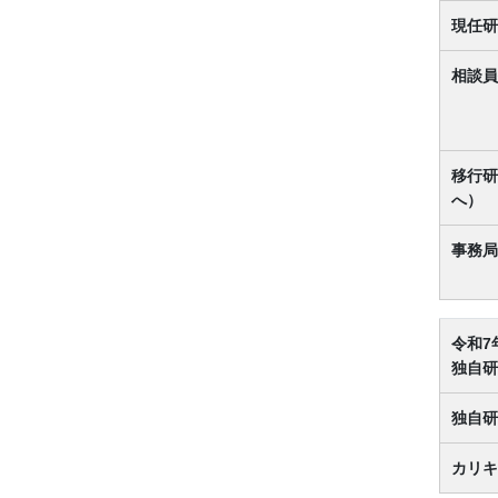
現任研
相談員
移行研
へ）
事務局
令和7
独自研
独自研
カリキ