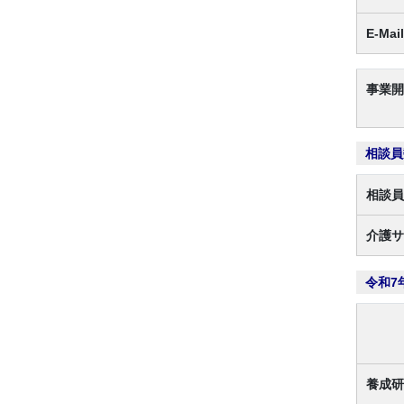
E-Mail
事業開
相談員
相談員
介護サ
令和7
養成研