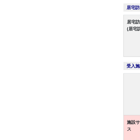
居宅訪
居宅訪
(居宅
受入施
施設サ
ス